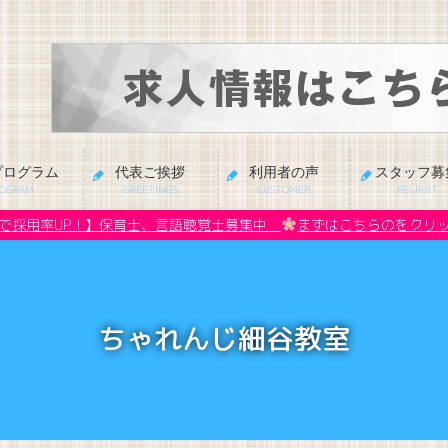
プログラム
代表ご挨拶
利用者の声
スタッフ募
ROGRAM
GREETINGS
CUSTOMER
RECRUIT
募で採用率UP！】保育士、言語聴覚士募集中
まずはこちらのをクリ
ちゃれんじ細谷教室