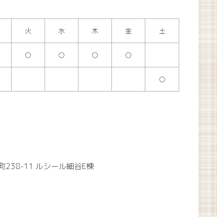
火
水
木
金
土
○
○
○
○
○
町238-11 ルシール細谷E棟