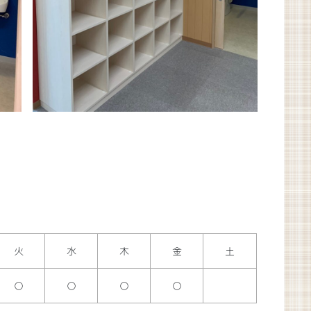
火
水
木
金
土
○
○
○
○