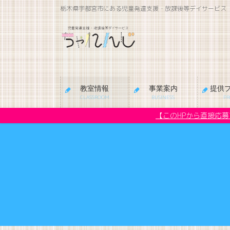
コ
ナ
栃木県宇都宮市にある児童発達支援・放課後等デイサービス
ン
ビ
テ
ゲ
ン
ー
ツ
シ
に
ョ
移
ン
教室情報
事業案内
提供
動
に
CLASSROOM
BUSINESS
P
移
【このHPから直接応
動